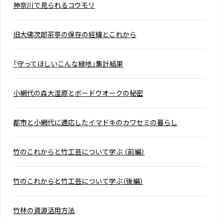
神奈川で見られるコウモリ
旧大佛次郎茶亭の保存の経緯とこれから
「守ってほしいこんな緑地」集計結果
小網代の森大湿原とボードウオークの秘密
都市と小網代に適応したイマドキのカワセミの暮らし
竹のこれからと竹工芸について学ぶ （前編）
竹のこれからと竹工芸について学ぶ（後編）
竹林の資源活用方法