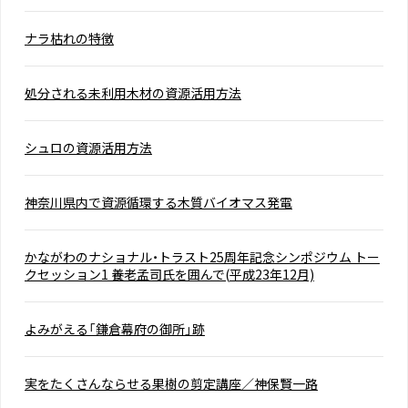
ナラ枯れの特徴
処分される未利用木材の資源活用方法
シュロの資源活用方法
神奈川県内で資源循環する木質バイオマス発電
かながわのナショナル・トラスト25周年記念シンポジウム トー
クセッション1 養老孟司氏を囲んで(平成23年12月)
よみがえる「鎌倉幕府の御所」跡
実をたくさんならせる果樹の剪定講座／神保賢一路