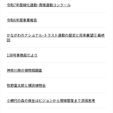
令和7年度緑化運動・育樹運動コンクール
令和6年度事業報告
かながわのナショナル・トラスト運動の歴史と将来展望③ 最終
回
138号事務局だより
神奈川県の植物相調査
牧野富太郎と横浜植物会
小網代の森の保全はビジョンから現場管理まで流域思考