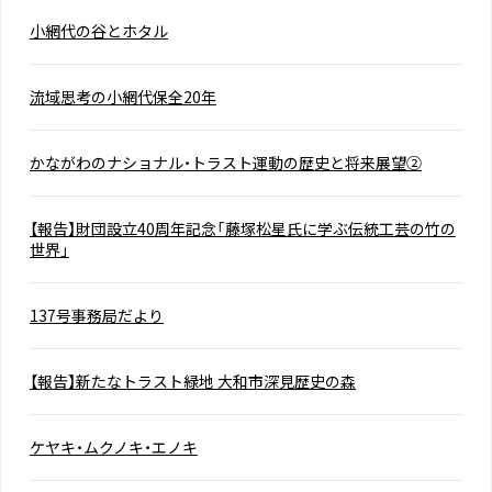
小網代の谷とホタル
流域思考の小網代保全20年
かながわのナショナル・トラスト運動の歴史と将来展望②
【報告】財団設立40周年記念「藤塚松星氏に学ぶ伝統工芸の竹の
世界」
137号事務局だより
【報告】新たなトラスト緑地 大和市深見歴史の森
ケヤキ・ムクノキ・エノキ