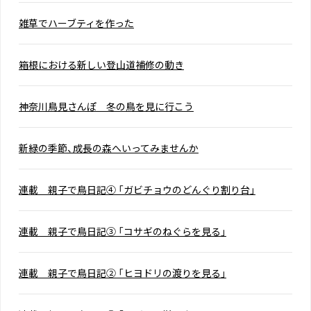
雑草でハーブティを作った
箱根における新しい登山道補修の動き
神奈川鳥見さんぽ 冬の鳥を見に行こう
新緑の季節、成長の森へいってみませんか
連載 親子で鳥日記④ 「ガビチョウのどんぐり割り台」
連載 親子で鳥日記③ 「コサギのねぐらを見る」
連載 親子で鳥日記② 「ヒヨドリの渡りを見る」