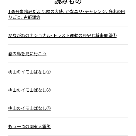
読みもの
139号事務局だより:緑の大使、かなユリ・チャレンジ、庭木の困
りごと、古都鎌倉
かながわのナショナル・トラスト運動の歴史と将来展望①
春の鳥を見に行こう
桃山のイモ山ばなし①
桃山のイモ山ばなし②
桃山のイモ山ばなし③
もう一つの関東大震災