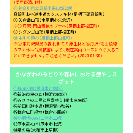
（愛甲郡清川村）
⑥ 神奈川県立真鶴半島自然公園
真鶴町お林遊歩道のクスノキ林（足柄下郡真鶴町）
⑦ 矢倉岳山頂（南足柄市矢倉沢）
※⑧ 丹沢・雨山稜線のブナ林（足柄上郡松田町）
⑨ シダンゴ山頂（足柄上郡松田町）
⑩ 中川の箒杉（足柄上郡山北町）
※⑤ 東丹沢県民の森 札掛モミ原生林と⑧丹沢・雨山稜線
のブナ林は台風被害により、現在案内コースに立ち入るこ
とができません。ご注意ください。（2020.01.30）
かながわのみどりや森林における癒やしス
ポット
⑪舞岡公園（横浜市戸塚区）
⑫新治市民の森（横浜市緑区）
⑬みさきの土塁と屋敷林（川崎市麻生区）
⑭前田川遊歩道（横須賀市秋谷）
⑮鎌倉広町緑地（鎌倉市腰越）
⑯小網代の森（三浦市三崎）
⑰厚木巡礼峠（厚木市七沢）
⑱泉の森（大和市上草柳）