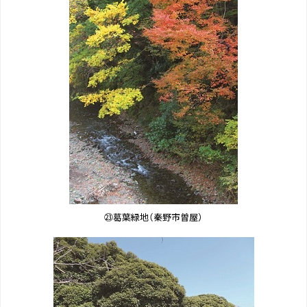
㉓葛葉緑地（秦野市曽屋）