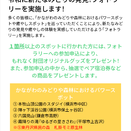
リーを実施します！
多くの皆様に、「かながわのみどりや森林におけるパワースポッ
トや癒やしスポット」を巡っていただくことにより、新たなみど
りの発見や癒やしの体験を実感していただけるよう「フォトラ
リー」を実施します。
１箇所
以上のスポットに行かれた方には、フォト
ラリーへの参加申込により、
もれなく財団オリジナルグッズをプレゼント！
また、参加申込の中から、抽選でペア宿泊券など
の商品をプレゼントします。
かながわのみどりや森林におけるパワース
ポット
① 本牧山頂公園のスダジイ（横浜市中区）
② 陣ヶ下渓谷公園（横浜市保土ヶ谷区）
③ 六国見山（鎌倉市高野）
④ 霧降りの滝『ゆるぎの里きさわ』（平塚市上吉沢）
※⑤東丹沢県民の森 札掛モミ原生林