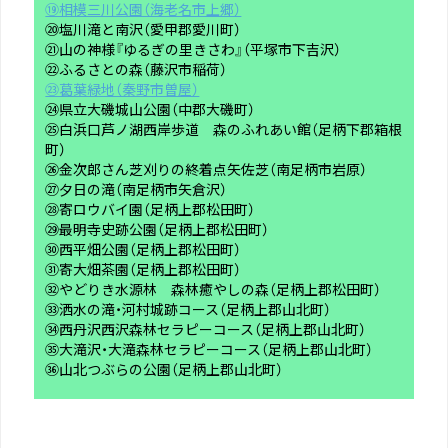
⑲相模三川公園（海老名市上郷）
⑳塩川滝と南沢（愛甲郡愛川町）
㉑山の神様『ゆるぎの里きさわ』（平塚市下吉沢）
㉒ふるさとの森（藤沢市稲荷）
㉓葛葉緑地（秦野市曽屋）
㉔県立大磯城山公園（中郡大磯町）
㉕白浜口芦ノ湖西岸歩道 森のふれあい館（足柄下郡箱根
町）
㉖金次郎さん芝刈りの終着点矢佐芝（南足柄市岩原）
㉗夕日の滝（南足柄市矢倉沢）
㉘寄ロウバイ園（足柄上郡松田町）
㉙最明寺史跡公園（足柄上郡松田町）
㉚西平畑公園（足柄上郡松田町）
㉛寄大畑茶園（足柄上郡松田町）
㉜やどりき水源林 森林癒やしの森（足柄上郡松田町）
㉝洒水の滝・河村城跡コース（足柄上郡山北町）
㉞西丹沢西沢森林セラピーコース（足柄上郡山北町）
㉟大滝沢・大滝森林セラピーコース（足柄上郡山北町）
㊱山北つぶらの公園（足柄上郡山北町）