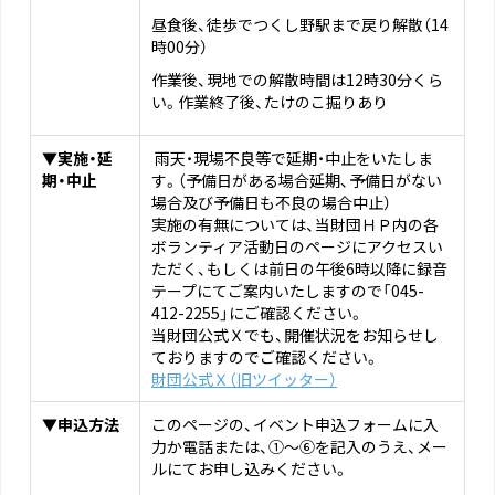
昼食後、徒歩でつくし野駅まで戻り解散（14
時00分）
作業後、現地での解散時間は12時30分くら
い。作業終了後、たけのこ掘りあり
▼実施・延
雨天・現場不良等で延期・中止をいたしま
期・中止
す。（予備日がある場合延期、予備日がない
場合及び予備日も不良の場合中止）
実施の有無については、当財団ＨＰ内の各
ボランティア活動日のページにアクセスい
ただく、もしくは前日の午後6時以降に録音
テープにてご案内いたしますので「045-
412-2255」にご確認ください。
当財団公式Ｘでも、開催状況をお知らせし
ておりますのでご確認ください。
財団公式Ｘ（旧ツイッター）
▼申込方法
このページの、イベント申込フォームに入
力か電話または、①～⑥を記入のうえ、メー
ルにてお申し込みください。