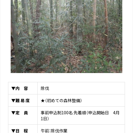
▼内 容
除伐
▼難 易 度
★（初めての森林整備）
▼定 員
事前申込制100名 先着順（申込開始日 4月
1日）
▼日 程
午前：除伐作業