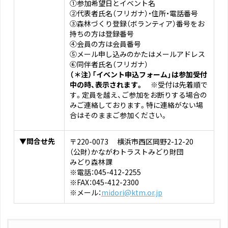
①参加希望日とイベント名
②代表者氏名（フリガナ）・住所・電話番号
③森林づくり登録（ボランティア）番号をお
持ちの方は登録番号
④会員の方は会員番号
⑤メール申し込みのかたはメールアドレス
⑥同伴者氏名（フリガナ）
（＊注）「イベント申込フォーム」は参加受付
中の時、表示されます。
※受付は先着順で
す。定員を越え、ご参加をお断りする場合の
みご連絡しております。特に連絡がない場
合はそのままご参加ください。
▼問合せ先
〒220-0073 横浜市西区岡野2-12-20
（公財）かながわトラストみどり財団
みどり森林課
※電話：045-412-2255
※FAX：045-412-2300
※メール：
midori@ktm.or.jp