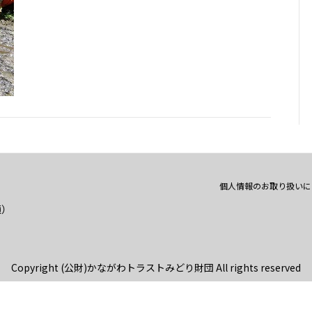
個人情報のお取り扱いに
通）
Copyright (公財)かながわトラストみどり財団 All rights reserved