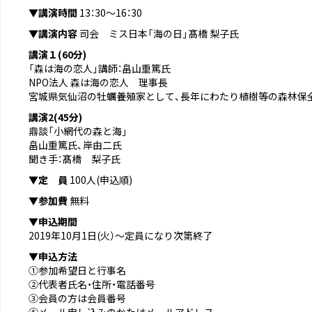
▼講演時間
13：30～16：30
▼講演内容
司会 ミス日本「海の日」髙橋 梨子氏
講演１(60分)
「森は海の恋人」講師：畠山重篤氏
NPO法人 森は海の恋人 理事長
宮城県気仙沼の牡蠣養殖家として、長年にわたり植樹等の森林保
講演2(45分)
鼎談「小網代の森と海」
畠山重篤氏、岸由二氏
聞き手：髙橋 梨子氏
▼定 員
100人(申込順)
▼参加費
無料
▼申込期間
2019年10月1日(火）～定員になり次第終了
▼申込方法
①参加希望日と行事名
②代表者氏名・住所・電話番号
③会員の方は会員番号