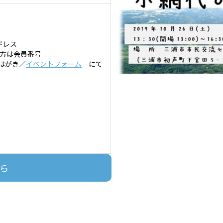
ドレス
の方は会員番号
／はがき／
イベントフォーム
にて
ら