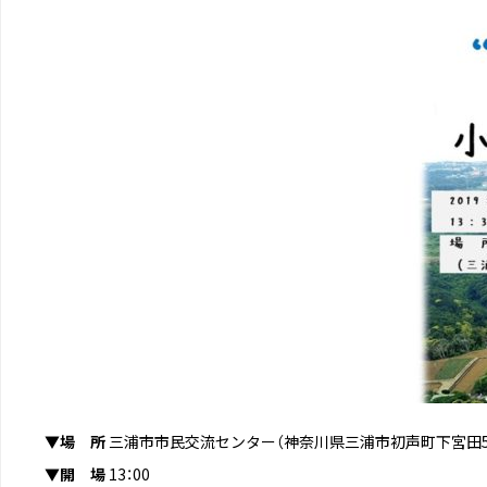
▼場 所
三浦市市民交流センター（神奈川県三浦市初声町下宮田5‐
▼開 場
13：00