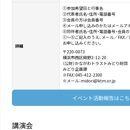
①参加希望日と行事名
②代表者氏名・住所・電話番号
③会員の方は会員番号
④メール申し込みのかたはメールア
⑤同伴者氏名・住所・電話番号・会員
①～⑤ご記入のうえ、メール／FAX
お申し込みください。
詳細
〒220-0073
横浜市西区岡野2-12-20
（公財）かながわトラストみどり財団
みどり企画課
※FAX：045-412-2300
※メール：midori@ktm.or.jp
イベント活動報告はこち
講演会