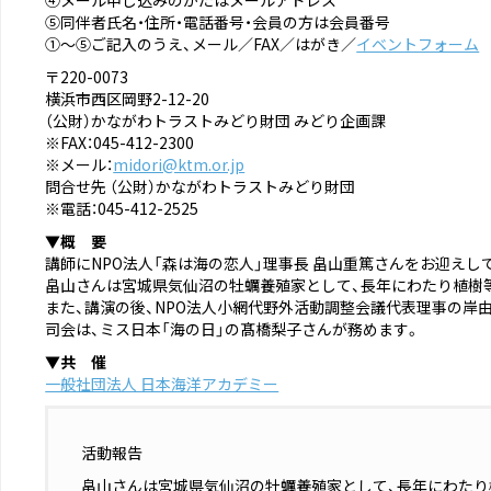
④メール申し込みのかたはメールアドレス
⑤同伴者氏名・住所・電話番号・会員の方は会員番号
①～⑤ご記入のうえ、メール／FAX／はがき／
イベントフォーム
〒220-0073
横浜市西区岡野2-12-20
（公財）かながわトラストみどり財団 みどり企画課
※FAX：045-412-2300
※メール：
midori@ktm.or.jp
問合せ先 （公財）かながわトラストみどり財団
※電話：045-412-2525
▼概 要
講師にNPO法人「森は海の恋人」理事長 畠山重篤さんをお迎え
畠山さんは宮城県気仙沼の牡蠣養殖家として、長年にわたり植樹
また、講演の後、NPO法人小網代野外活動調整会議代表理事の岸
司会は、ミス日本「海の日」の髙橋梨子さんが務めます。
▼共 催
一般社団法人 日本海洋アカデミー
活動報告
畠山さんは宮城県気仙沼の牡蠣養殖家として、長年にわたり