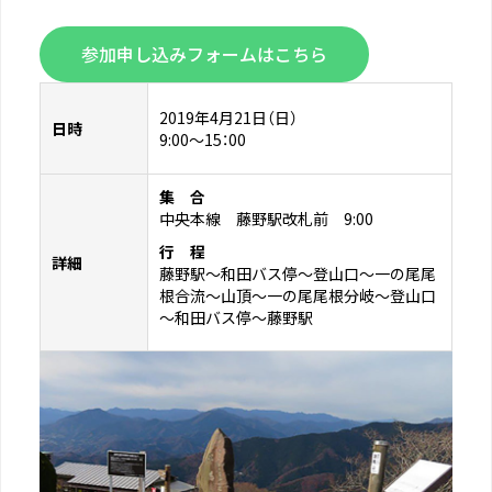
参加申し込みフォームはこちら
2019年4月21日（日）
日時
9:00〜15：00
集 合
中央本線 藤野駅改札前 9:00
行 程
詳細
藤野駅～和田バス停～登山口～一の尾尾
根合流～山頂～一の尾尾根分岐～登山口
～和田バス停～藤野駅