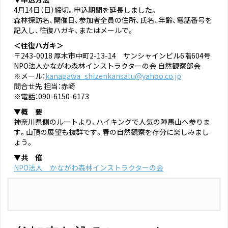
4月14日（日）締切。申込期間を延長しました。
森林探訪名、開催日、参加者全員の住所、氏名、年齢、電話番号を
記入し、往復ハガキ、またはメールで。
＜往復ハガキ＞
〒243-0018 厚木市中町2-13-14 サンシャインビル6階604号
NPO法人かながわ森林インストラクターの会 自然観察部会
※メール：
kanagawa_shizenkansatu@yahoo.co.jp
問合せ先 担当：赤崎
※電話：090-6150-6173
▼概 要
神奈川県側のルートより、ハイキングで人気の陣馬山へ参りま
す。山頂の展望も抜群です。春の自然観察を存分に楽しみまし
ょう。
▼共 催
NPO法人 かながわ森林インストラクターの会