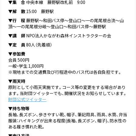
▼集 合
中央本線 藤野駅改札前 9:00
▼解 散
15:00 藤野駅
▼行 程
藤野駅～和田バス停～登山口～一の尾尾根合流～山
頂～一の尾尾根分岐～登山口～和田バス停～藤野駅
▼講 師
NPO法人かながわ森林インストラクターの会
▼定 員
80人（先着順）
▼参加費
会員 500円
一般・学生 1,000円
※現地までの交通費及び行程途中のバス代は各自負担です。
▼雨天時
原則として小雨天実施です。コース等の変更をする場合があり
ます。当財団ツイッターでも、開催状況をお知らせしています。
財団公式ツイッター
▼持ち物等
長袖、長ズボン、歩きやすい靴、帽子、筆記用具、雨具、水筒、弁当
服装：ハイキングが出来る程度(長袖、長ズボン、帽子)、防水性の
ある履き慣れた靴。
▼申込方法