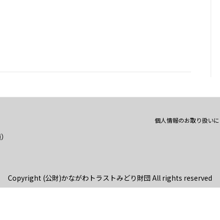
個人情報のお取り扱いに
通）
Copyright (公財)かながわトラストみどり財団 All rights reserved