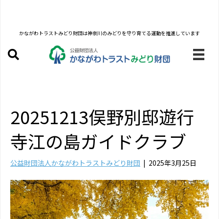
かながわトラストみどり財団は
神奈川のみどりを守り育てる運動を推進しています
20251213俣野別邸遊行
寺江の島ガイドクラブ
公益財団法人かながわトラストみどり財団
|
2025年3月25日