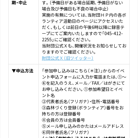
期・中止
す。（予備日がある場合延期、予備日がない
場合及び予備日も不良の場合中止）
実施の有無については、当財団ＨＰ内の各ボ
ランティア活動日のページにアクセスいた
だく、もしくは前日の午後6時以降に録音テ
ープにてご案内いたしますので「045-412-
2255」にご確認ください。
当財団公式Ｘも、開催状況をお知らせしてお
りますのでご確認ください。
財団公式Ｘ（旧ツイッター）
▼申込方法
「参加申し込みはこちら（＊注）」からのイベ
ント申込フォームに入力か電話または、①～
⑥を記入のうえ、メール／FAX／はがきにて
お申し込みください。①参加希望日とイベ
ント名
②代表者氏名（フリガナ）・住所・電話番号
③森林づくり登録（ボランティア）番号をお
持ちの方は登録番号
④会員の方は会員番号
⑤メール申し込みのかたはメールアドレス
⑥同伴者氏名（フリガナ）