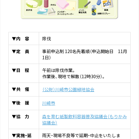
▼内 容
除伐
▼定 員
事前申込制 120名先着順（申込開始日 11月
1日）
▼日 程
午前は除伐作業。
作業後、現地で解散（12時30分）。
▼共 催
（公財）川崎市公園緑地協会
▼後 援
川崎市
▼協 力
森を育む紙製飲料容器普及協議会（もりかみ
協議会）
▼実施・延
雨天・現場不良等で延期・中止をいたしま