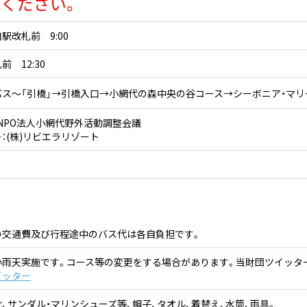
ください。
駅改札前 9:00
 12:30
バス～「引橋」→引橋入口→小網代の森中央の谷コース→シーボニア・マ
NPO法人小網代野外活動調整会議
：(株)リビエラリゾート
円
円
の交通費及び行程途中のバス代は各自負担です。
小雨天実施です。コース等の変更をする場合があります。当財団ツイッタ
イッター
、サンダル・マリンシューズ等、帽子、タオル、着替え、水筒、雨具。