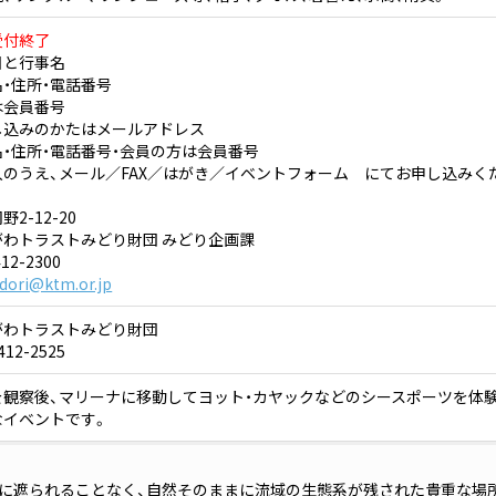
受付終了
日と行事名
・住所・電話番号
は会員番号
し込みのかたはメールアドレス
・住所・電話番号・会員の方は会員番号
のうえ、メール／FAX／はがき／イベントフォーム にてお申し込みく
2-12-20
がわトラストみどり財団 みどり企画課
12-2300
dori@ktm.or.jp
がわトラストみどり財団
12-2525
を観察後、マリーナに移動してヨット・カヤックなどのシースポーツを体
なイベントです。
に遮られることなく、自然そのままに流域の生態系が残された貴重な場