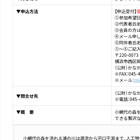
▼申込方法
【申込受付】
①参加希望
②代表者氏名
③会員の方
④メール申
⑤同伴者氏名
①～⑤ご記入
〒220-0073
横浜市西区岡野
（公財）かな
※FAX：045-4
※メール：
mi
（公財）かな
▼問合せ先
※電話：045-4
▼概 要
小網代の森
できる贅沢
小網代の森を流れる浦の川は源流から河口干潟まで、人工物