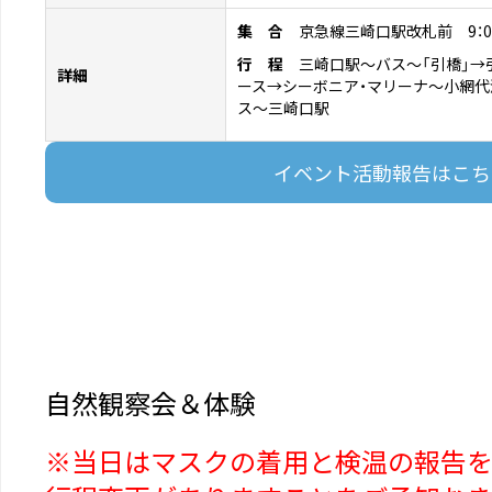
集 合
京急線三崎口駅改札前 9：0
行 程
三崎口駅～バス～「引橋」→
詳細
ース→シーボニア・マリーナ～小網代
ス～三崎口駅
イベント活動報告はこち
自然観察会＆体験
※当日はマスクの着用と検温の報告を