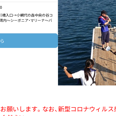
0
引橋入口→小網代の森中央の谷コ
湾内～シーボニア・マリーナ～バ
ら
お願いします。なお、新型コロナウィルス