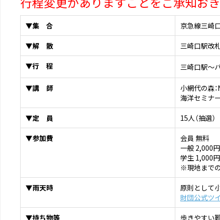
行程変更がありますことをご承知おき
▼集 合
京急線三崎口
▼解 散
三崎口駅改札前
▼行 程
三崎口駅～
▼講 師
小網代の森：
海洋セミナー
▼定 員
15人（抽選）
▼参加費
会員 無料
一般 2,000
学生 1,000
※現地まで
▼雨天時
原則として
財団公式ツ
▼持ち物等
歩きやすい靴