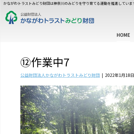
かながわトラストみどり財団は神奈川のみどりを守り育てる運動を推進していま
HOME
⑫作業中7
公益財団法人かながわトラストみどり財団
|
2022年1月18