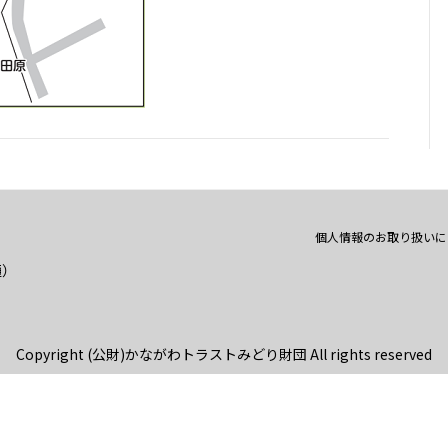
個人情報のお取り扱いに
通）
Copyright (公財)かながわトラストみどり財団 All rights reserved