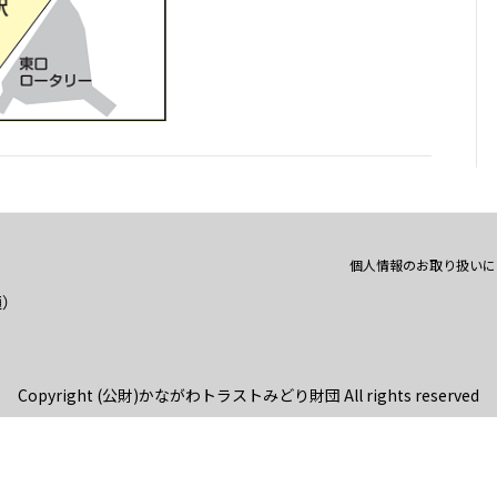
個人情報のお取り扱いに
通）
Copyright (公財)かながわトラストみどり財団 All rights reserved