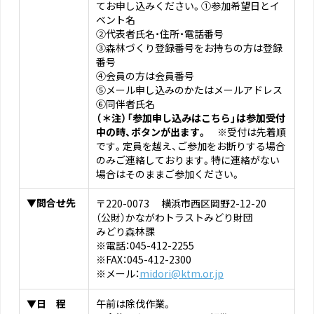
てお申し込みください。①参加希望日とイ
ベント名
②代表者氏名・住所・電話番号
③森林づくり登録番号をお持ちの方は登録
番号
④会員の方は会員番号
⑤メール申し込みのかたはメールアドレス
⑥同伴者氏名
（＊注）「参加申し込みはこちら」は参加受付
中の時、ボタンが出ます。
※受付は先着順
です。定員を越え、ご参加をお断りする場合
のみご連絡しております。特に連絡がない
場合はそのままご参加ください。
▼問合せ先
〒220-0073 横浜市西区岡野2-12-20
（公財）かながわトラストみどり財団
みどり森林課
※電話：045-412-2255
※FAX：045-412-2300
※メール：
midori@ktm.or.jp
▼日 程
午前は除伐作業。