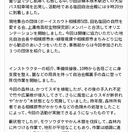
曇り空で少し肌寒くも感じる中、小田急線本厚木駅近くの大型
バス駐車場を出発し、活動地である塩田自治会館には９時20分
に到着しました。
現地集合の団体（ボーイスカウト相模原5団、田名塩田の自然を
愛する会、上溝南高校生物探究部）メンバーと合流してオリエ
ンテーションを開始しました。今回は開催に協力いただいた地
元自治会長や相模原市水・緑環境課や相模原市まちみどり公社
から歓迎のあいさつをいただき、事務局からは今回参加された
３つの団体を紹介しました。
インストラクターの紹介、準備体操後、10時から各班ごとに身
支度を整え、鋸などの用具を持って自治会館裏手の森に登って
除伐作業を開始しました。
今回の森林は、かつてスギを植栽したが、その後の手入れ不足
で竹や広葉樹が侵入してきて、さらに風雪によりスギが幹折れ
や“かかり”木状態となり荒廃していました。昨年度、森林所有
者である相模原市がかかり木などの危険木の処理をしたこと
によって、今回の活動が実施できるようになったものです。
藪状態でしたが、モウソウダケやかん木類を伐採して、森林内
に片づける作業で、地形が平坦なこともあり、作業は順調に進