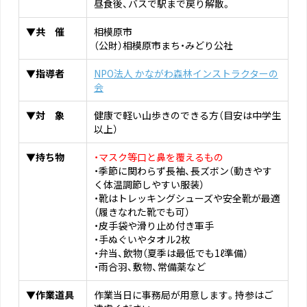
昼食後、バスで駅まで戻り解散。
▼共 催
相模原市
（公財）相模原市まち・みどり公社
▼指導者
NPO法人 かながわ森林インストラクターの
会
▼対 象
健康で軽い山歩きのできる方（目安は中学生
以上）
▼持ち物
・マスク等口と鼻を覆えるもの
・季節に関わらず長袖、長ズボン（動きやす
く体温調節しやすい服装）
・靴はトレッキングシューズや安全靴が最適
（履きなれた靴でも可）
・皮手袋や滑り止め付き軍手
・手ぬぐいやタオル2枚
・弁当、飲物（夏季は最低でも1ℓ準備）
・雨合羽、敷物、常備薬など
▼作業道具
作業当日に事務局が用意します。持参はご