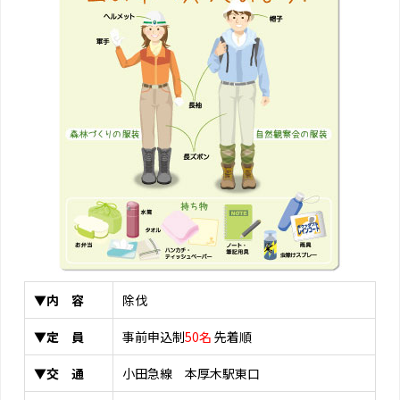
▼内 容
除伐
▼定 員
事前申込制
50名
先着順
▼交 通
小田急線 本厚木駅東口