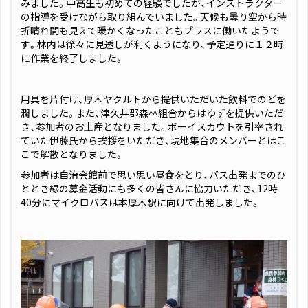
みました。中高生も初めての経験でしたが、インストラクター
の指導を受けながら取り組んでいました。天候も曇り空から時
折晴れ間も見えて暖かくなったこともプラスに働いたようで
す。林内は徐々に見透しが利くようになり、予定通りに１２時
に作業を終了しました。
用具を片付け、厚木ヤクルトから提供いただいた飲料でのどを
潤しました。また、津久井郡森林組合からはゆずを提供いただ
き、参加者のお土産となりました。ボーイスカウトを引率され
ていた伊藤氏から挨拶をいただき、現地集合のメンバーとはこ
こで解散となりました。
参加者は自治会館前で思い思い昼食をとり、バス出発までのひ
ととき緑の募金活動にも多くの皆さんに協力いただき、12時
40分にマイクロバスは本厚木駅に向けて出発しました。