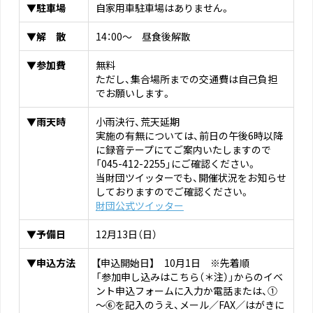
▼駐車場
自家用車駐車場はありません。
▼解 散
14：00～ 昼食後解散
▼参加費
無料
ただし、集合場所までの交通費は自己負担
でお願いします。
▼雨天時
小雨決行、荒天延期
実施の有無については、前日の午後6時以降
に録音テープにてご案内いたしますので
「045-412-2255」にご確認ください。
当財団ツイッターでも、開催状況をお知らせ
しておりますのでご確認ください。
財団公式ツイッター
▼予備日
12月13日（日）
▼申込方法
【申込開始日】 10月1日 ※先着順
「参加申し込みはこちら（＊注）」からのイベ
ント申込フォームに入力か電話または、①
～⑥を記入のうえ、メール／FAX／はがきに