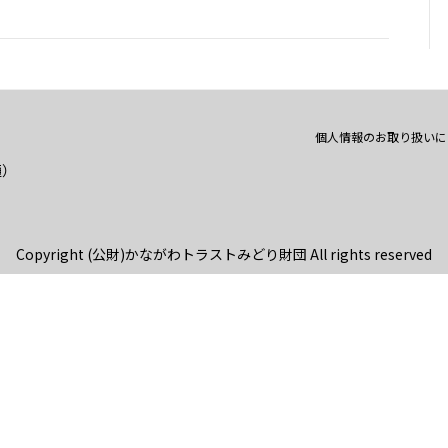
個人情報のお取り扱いに
通）
Copyright (公財)かながわトラストみどり財団 All rights reserved