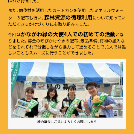
呼びかけました。
また、間伐材を活用したカートカンを使用したミネラルウォー
森林資源の循環利用
ターの配布も行い、
について知ってい
ただくきっかけづくりにも取り組みました。
かながわ緑の大使4人での初めての活動
今回は
とな
りました。募金の呼びかけや水の配布、景品準備、荷物の搬入な
どをそれぞれで分担しながら協力して進めることで、1人では難
しいこともスムーズに行うことができました。
緑の募金にご協力よろしくお願いします