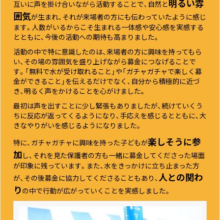
明るい雰
互いに声を掛け合いながら活動することで、自然と
囲気
が生まれ、それが来場者の方にも伝わっていたように感じ
ます。人数がいるからこそ生まれる一体感や安心感を実感する
とともに、今後の活動への期待も高まりました。
活動の中で特に意識したのは、来場者の方に興味を持ってもら
い、その場の雰囲気を盛り上げながら募金につなげることで
す。「無料で水が受け取れること」や「ガチャガチャで楽しく募
金ができること」を伝えるだけでなく、自分から積極的に近づ
き、明るく声をかけることを心がけました。
最初は声を出すことに少し緊張もありましたが、続けていくう
ちに反応が返ってくるようになり、手応えを感じるとともに、大
きなやりがいを感じるようになりました。
楽しそうに参
特に、ガチャガチャに興味を持った子どもが
加
し、それを見た保護者の方も一緒に募金してくださった場面
が印象に残っています。また、水をきっかけに立ち止まった方
人との関わ
が、その後募金に協力してくださることもあり、
り
の中で行動が広がっていくことを実感しました。