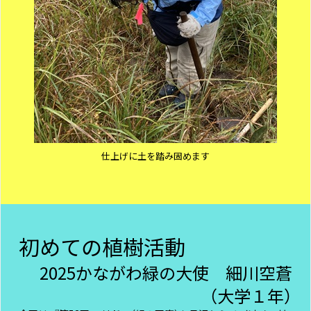
仕上げに土を踏み固めます
初めての植樹活動
2025かながわ緑の大使 細川空蒼
（大学１年）