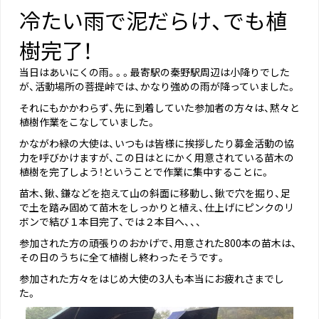
冷たい雨で泥だらけ、でも植
樹完了！
当日はあいにくの雨。。。最寄駅の秦野駅周辺は小降りでした
が、活動場所の菩提峠では、かなり強めの雨が降っていました。
それにもかかわらず、先に到着していた参加者の方々は、黙々と
植樹作業をこなしていました。
かながわ緑の大使は、いつもは皆様に挨拶したり募金活動の協
力を呼びかけますが、この日はとにかく用意されている苗木の
植樹を完了しよう！ということで作業に集中することに。
苗木、鍬、鎌などを抱えて山の斜面に移動し、鍬で穴を掘り、足
で土を踏み固めて苗木をしっかりと植え、仕上げにピンクのリ
ボンで結び１本目完了、では２本目へ、、、
参加された方の頑張りのおかげで、用意された800本の苗木は、
その日のうちに全て植樹し終わったそうです。
参加された方々をはじめ大使の3人も本当にお疲れさまでし
た。