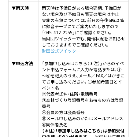
▼雨天時
雨天時は予備日がある場合延期、予備日が
ない場合及び予備日も雨天の場合は中止
実施の有無については、前日の午後6時以降
に録音テープにてご案内いたしますので
「045-412-2255」にご確認ください。
当財団ツイッターでも、開催状況をお知らせ
しておりますのでご確認ください。
財団公式ツイッター
▼申込方法
「参加申し込みはこちら（＊注）」からのイベ
ント申込フォームに入力か電話または、①
～⑥を記入のうえ、メール／FAX／はがきに
てお申し込みください。①参加希望日とイ
ベント名
②代表者氏名・住所・電話番号
③森林づくり登録番号をお持ちの方は登録
番号
④会員の方は会員番号
⑤メール申し込みのかたはメールアドレス
⑥同伴者氏名
（＊注）「参加申し込みはこちら」は参加受付
中の時、ボタンが出ます。
※受付は先着順