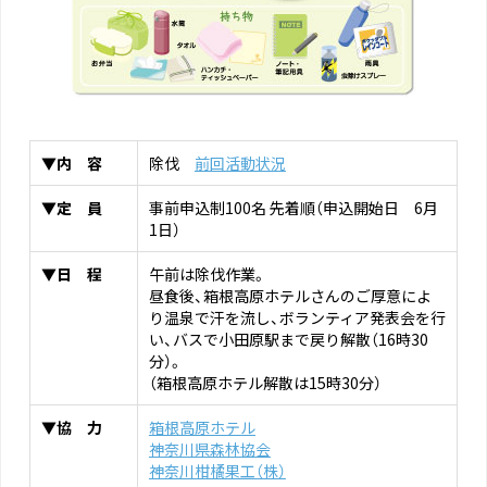
▼内 容
除伐
前回活動状況
▼定 員
事前申込制100名 先着順（申込開始日 6月
1日）
▼日 程
午前は除伐作業。
昼食後、箱根高原ホテルさんのご厚意によ
り温泉で汗を流し、ボランティア発表会を行
い、バスで小田原駅まで戻り解散（16時30
分）。
（箱根高原ホテル解散は15時30分）
▼協 力
箱根高原ホテル
神奈川県森林協会
神奈川柑橘果工（株）