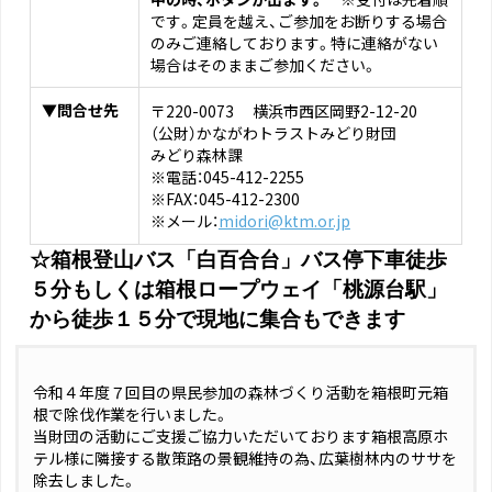
です。定員を越え、ご参加をお断りする場合
のみご連絡しております。特に連絡がない
場合はそのままご参加ください。
▼問合せ先
〒220-0073 横浜市西区岡野2-12-20
（公財）かながわトラストみどり財団
みどり森林課
※電話：045-412-2255
※FAX：045-412-2300
※メール：
midori@ktm.or.jp
☆箱根登山バス「白百合台」バス停下車徒歩
５分もしくは箱根ロープウェイ「桃源台駅」
から徒歩１５分で現地に集合もできます
令和４年度７回目の県民参加の森林づくり活動を箱根町元箱
根で除伐作業を行いました。
当財団の活動にご支援ご協力いただいております箱根高原ホ
テル様に隣接する散策路の景観維持の為、広葉樹林内のササを
除去しました。