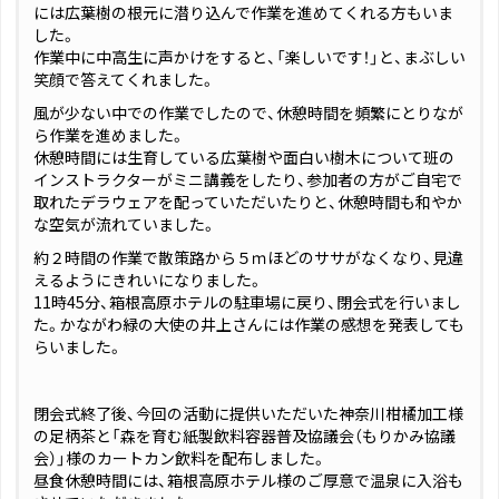
には広葉樹の根元に潜り込んで作業を進めてくれる方もいま
した。
作業中に中高生に声かけをすると、「楽しいです！」と、まぶしい
笑顔で答えてくれました。
風が少ない中での作業でしたので、休憩時間を頻繁にとりなが
ら作業を進めました。
休憩時間には生育している広葉樹や面白い樹木について班の
インストラクターがミニ講義をしたり、参加者の方がご自宅で
取れたデラウェアを配っていただいたりと、休憩時間も和やか
な空気が流れていました。
約２時間の作業で散策路から５ｍほどのササがなくなり、見違
えるようにきれいになりました。
11時45分、箱根高原ホテルの駐車場に戻り、閉会式を行いまし
た。かながわ緑の大使の井上さんには作業の感想を発表しても
らいました。
閉会式終了後、今回の活動に提供いただいた神奈川柑橘加工様
の足柄茶と「森を育む紙製飲料容器普及協議会（もりかみ協議
会）」様のカートカン飲料を配布しました。
昼食休憩時間には、箱根高原ホテル様のご厚意で温泉に入浴も