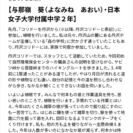
【与那嶺 葵（よなみね あおい）・日本
女子大学付属中学２年】
先月、「コリドーを丹沢から（※以降、丹沢コリドーと表記）」に
参加し、植樹を行いました。私は元々、丹沢山の麓にある丹沢ホ
ームが主催している「森の学校」に欠かさず通っていたこともあ
り、丹沢コリドーには、家族で何度か参加していました。
丹沢コリドーでは、スタッフとして活動していたため、今回初め
て自然環境保全センターの職員さんの説明を受けながら、ヤビ
ツ峠から菩提峠までのハイキングルートを歩きました。3、4年
前に1度通ったことがある道でしたが、やはり月日が流れると道
の形や植物なども違い、自分の記憶と今の道を照らし合わせな
がら歩き、なかなか聞くことできないお話を伺いました。
いよいよ植樹です。みんなで何本もの苗と作業道具を持ち、思
い思いのところで、植樹を行います。手慣れている作業とはい
え、今年はたくさん雑草の根が張っていたので掘り起こすのに
も一苦労でした。はじめに鎌を使って雑草を切り、鍬を使って地
面に穴を掘って苗を入れ、目印となるようピンクのテープをく
くり付けます。私も、他の方も土を被りながら一生懸命植えま
した。今年は人数が多いのになかなか苗が減らず、何本かは持