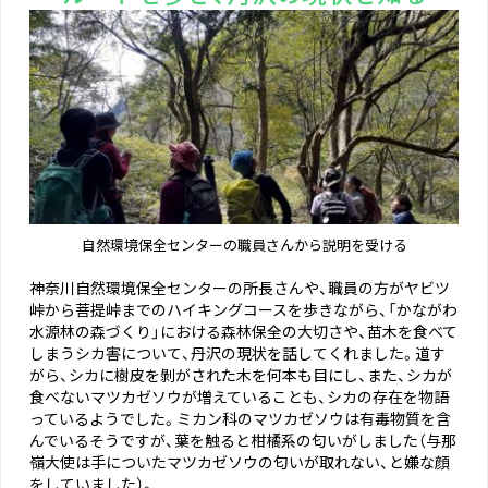
自然環境保全センターの職員さんから説明を受ける
神奈川自然環境保全センターの所長さんや、職員の方がヤビツ
峠から菩提峠までのハイキングコースを歩きながら、「かながわ
水源林の森づくり」における森林保全の大切さや、苗木を食べて
しまうシカ害について、丹沢の現状を話してくれました。道す
がら、シカに樹皮を剝がされた木を何本も目にし、また、シカが
食べないマツカゼソウが増えていることも、シカの存在を物語
っているようでした。ミカン科のマツカゼソウは有毒物質を含
んでいるそうですが、葉を触ると柑橘系の匂いがしました（与那
嶺大使は手についたマツカゼソウの匂いが取れない、と嫌な顔
をしていました）。