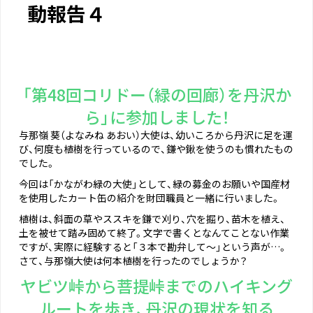
動報告４
「第48回コリドー（緑の回廊）を丹沢か
ら」に参加しました！
与那嶺 葵（よなみね あおい）大使は、幼いころから丹沢に足を運
び、何度も植樹を行っているので、鎌や鍬を使うのも慣れたもの
でした。
今回は「かながわ緑の大使」として、緑の募金のお願いや国産材
を使用したカート缶の紹介を財団職員と一緒に行いました。
植樹は、斜面の草やススキを鎌で刈り、穴を掘り、苗木を植え、
土を被せて踏み固めて終了。文字で書くとなんてことない作業
ですが、実際に経験すると「３本で勘弁して～」という声が…。
さて、与那嶺大使は何本植樹を行ったのでしょうか？
ヤビツ峠から菩提峠までのハイキング
ルートを歩き、丹沢の現状を知る