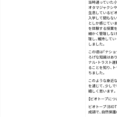
当時通っていた小
オタマジャクシ
生息しているビ
入学して間もない
としか感じていま
を体験する授業を
細かく管理しなけ
理し、維持してい
しました。
この頃は「ナショ
ろげな知識はあり
ナル・トラスト運
ることを知り、ト
ちました。
このような身近な
を通じて、少しで
嬉しく思います。
【ビオトープにつ
ビオトープ（BIO
成語で、自然保護