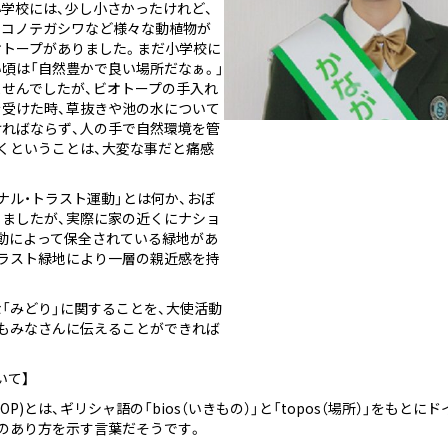
学校には、少し小さかったけれど、
やコノテガシワなど様々な動植物が
オトープがありました。まだ小学校に
頃は「自然豊かで良い場所だなぁ。」
せんでしたが、ビオトープの手入れ
受けた時、草抜きや池の水について
ればならず、人の手で自然環境を管
くということは、大変な事だと痛感
ナル・トラスト運動」とは何か、おぼ
ましたが、実際に家の近くにナショ
動によって保全されている緑地があ
ラスト緑地により一層の親近感を持
「みどり」に関することを、大使活動
もみなさんに伝えることができれば
いて】
TOP)とは、ギリシャ語の「bios（いきもの）」と「topos（場所）」をもと
のあり方を示す言葉だそうです。