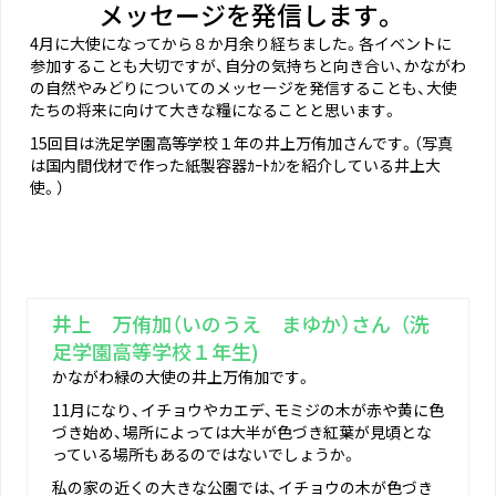
メッセージを発信します。
4月に大使になってから８か月余り経ちました。各イベントに
参加することも大切ですが、自分の気持ちと向き合い、かながわ
の自然やみどりについてのメッセージを発信することも、大使
たちの将来に向けて大きな糧になることと思います。
15回目は洗足学園高等学校１年の井上万侑加さんです。（写真
は国内間伐材で作った紙製容器ｶｰﾄｶﾝを紹介している井上大
使。）
井上 万侑加（いのうえ まゆか）さん （洗
足学園高等学校１年生)
かながわ緑の大使の井上万侑加です。
11月になり、イチョウやカエデ、モミジの木が赤や黄に色
づき始め、場所によっては大半が色づき紅葉が見頃とな
っている場所もあるのではないでしょうか。
私の家の近くの大きな公園では、イチョウの木が色づき