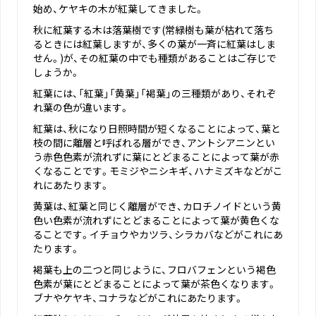
始め、ケヤキの木が紅葉してきました。
秋に紅葉する木は落葉樹です(常緑樹も葉が枯れて落ち
るときには紅葉しますが、多くの葉が一斉に紅葉はしま
せん。)が、その紅葉の中でも種類があることはご存じで
しょうか。
紅葉には、「紅葉」「黄葉」「褐葉」の三種類があり、それぞ
れ葉の色が違います。
紅葉は、秋になり日照時間が短くなることによって、葉と
枝の間に離層と呼ばれる層ができ、アントシアニンとい
う赤色色素が流れずに葉にとどまることによって葉が赤
くなることです。モミジやニシキギ、ハナミズキなどがこ
れにあたります。
黄葉は、紅葉と同じく離層ができ、カロチノイドという黄
色い色素が流れずにとどまることによって葉が黄色くな
ることです。イチョウやカツラ、シラカバなどがこれにあ
たります。
褐葉も上の二つと同じように、フロバフェンという褐色
色素が葉にとどまることによって葉が茶色くなります。
ブナやケヤキ、コナラなどがこれにあたります。