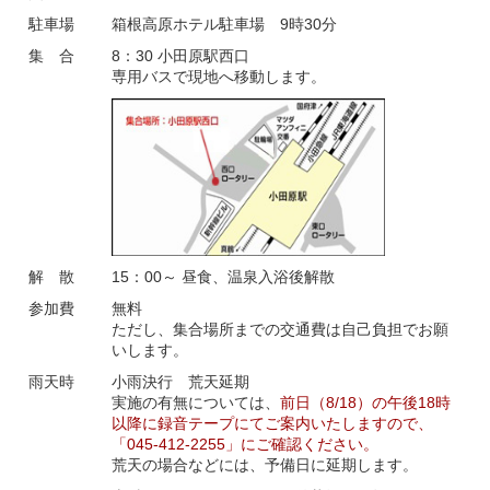
駐車場
箱根高原ホテル駐車場 9時30分
集 合
8：30 小田原駅西口
専用バスで現地へ移動します。
解 散
15：00～ 昼食、温泉入浴後解散
参加費
無料
ただし、集合場所までの交通費は自己負担でお願
いします。
雨天時
小雨決行 荒天延期
実施の有無については、
前日（8/18）の午後18時
以降に録音テープにてご案内いたしますので、
「045-412-2255」にご確認ください。
荒天の場合などには、予備日に延期します。