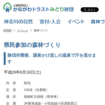
HOME
>
イベント
>
森林づくり
県民参加の森林づくり
除伐作業後、源泉かけ流しの温泉で汗を流せま
す
平成29年8月19日(土)
内 容
除伐
定 員
100名（先着順）
場 所
箱根町元箱根（県有林）
交 通
JR東海道線・小田急線小田原駅西口