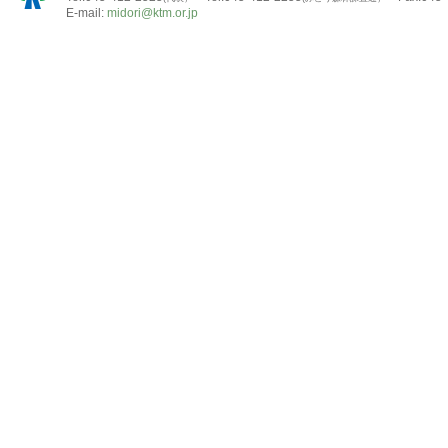
E-mail:
midori@ktm.or.jp