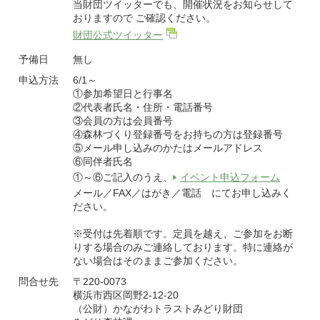
当財団ツイッターでも、開催状況をお知らせして
おりますので ご確認ください。
財団公式ツイッター
予備日
無し
申込方法
6/1～
①参加希望日と行事名
②代表者氏名・住所・電話番号
③会員の方は会員番号
④森林づくり登録番号をお持ちの方は登録番号
⑤メール申し込みのかたはメールアドレス
⑥同伴者氏名
①～⑥ご記入のうえ、
イベント申込フォーム
メール／FAX／はがき／電話 にてお申し込みく
ださい。
※受付は先着順です。定員を越え、ご参加をお断
りする場合のみご連絡しております。特に連絡が
ない場合はそのままご参加ください。
問合せ先
〒220-0073
横浜市西区岡野2-12-20
（公財）かながわトラストみどり財団