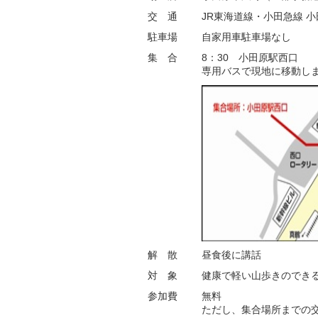
交 通
JR東海道線・小田急線 
駐車場
自家用車駐車場なし
集 合
8：30 小田原駅西口
専用バスで現地に移動し
解 散
昼食後に講話
対 象
健康で軽い山歩きのできる
参加費
無料
ただし、集合場所までの