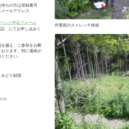
お持ちの方は登録番号
はメールアドレス
ベント申込フォーム
作業前のストレッチ体操
電話 にてお申し込みく
員を越え、ご参加をお断
ております。特に連絡が
加ください。
0
ストみどり財団
r.jp