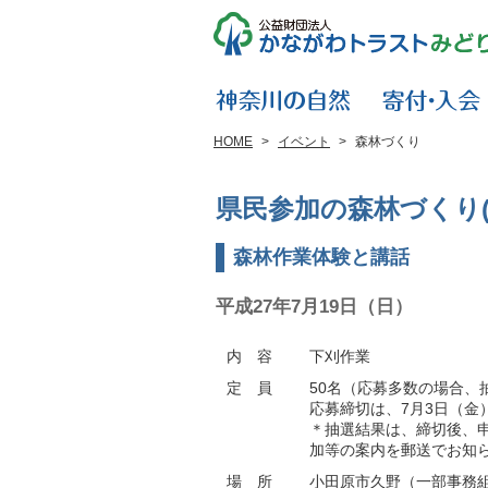
HOME
>
イベント
>
森林づくり
県民参加の森林づくり(
森林作業体験と講話
平成27年7月19日（日）
内 容
下刈作業
定 員
50名（応募多数の場合、
応募締切は、7月3日（金
＊抽選結果は、締切後、
加等の案内を郵送でお知
場 所
小田原市久野（一部事務