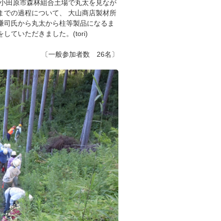
、小田原市森林組合土場で丸太を見なが
までの過程について、 大山商店製材所
謙司氏から丸太から柱等製品になるま
ていただきました。(tori)
〔一般参加者数 26名〕