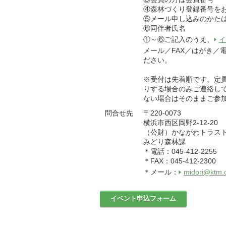
④森林づくり登録番号を
⑤メール申し込みのかた
⑥同伴者氏名
①～⑥ご記入のうえ、
イ
メール／FAX／はがき／
ださい。
※受付は先着順です。定
りする場合のみご連絡し
ない場合はそのままご参
問合せ先
〒220-0073
横浜市西区岡野2-12-2
（公財）かながわトラ
みどり森林課
＊電話：045-412-2255
＊FAX：045-412-2300
＊メール：
midori@ktm.o
イベント申込フォーム