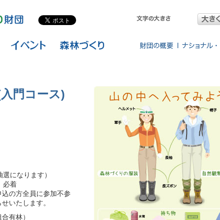
入門コース)
抽選になります）
）必着
申込の方全員に参加不参
らせいたします。
組合有林）