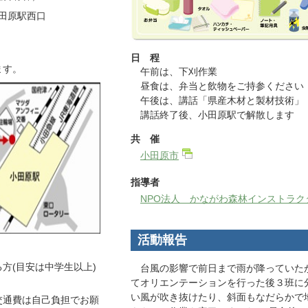
小田原駅西口
日 程
ます。
午前は、下刈作業
昼食は、弁当と飲物をご持参ください
午後は、講話「県産木材と製材技術」
講話終了後、小田原駅で解散します
共 催
小田原市
指導者
NPO法人 かながわ森林インストラク
活動報告
方(目安は中学生以上)
台風の影響で前日まで雨が降っていた
てオリエンテーションを行った後３班に
い風が吹き抜けたり、斜面もなだらかで
交通費は自己負担でお願