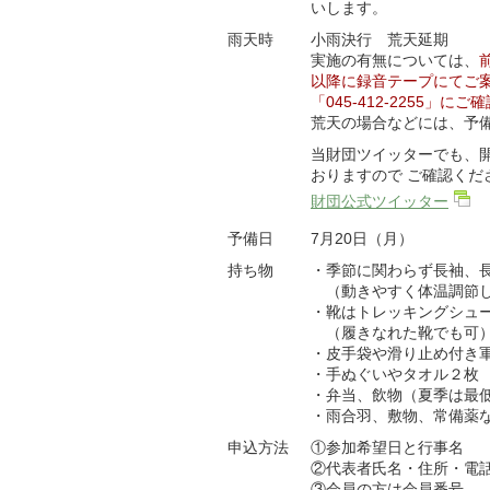
いします。
雨天時
小雨決行 荒天延期
実施の有無については、
以降に録音テープにてご
「045-412-2255」に
荒天の場合などには、予
当財団ツイッターでも、
おりますので ご確認くだ
財団公式ツイッター
予備日
7月20日（月）
持ち物
・季節に関わらず長袖、
（動きやすく体温調節し
・靴はトレッキングシュ
（履きなれた靴でも可
・皮手袋や滑り止め付き
・手ぬぐいやタオル２枚
・弁当、飲物（夏季は最低
・雨合羽、敷物、常備薬
申込方法
①参加希望日と行事名
②代表者氏名・住所・電
③会員の方は会員番号