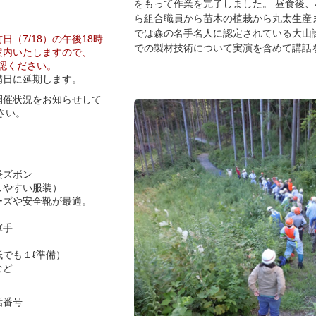
をもって作業を完了しました。 昼食後
ら組合職員から苗木の植栽から丸太生産
では森の名手名人に認定されている大山
前日（7/18）の午後18時
での製材技術について実演を含めて講話をし
案内いたしますので、
ご確認ください。
備日に延期します。
開催状況をお知らせして
さい。
長ズボン
やすい服装）
ーズや安全靴が最適。
）
軍手
でも１ℓ準備）
など
話番号